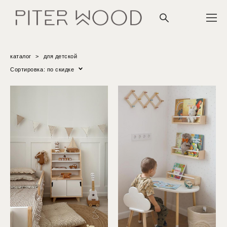
каталог
>
для детской
Сортировка:
по скидке